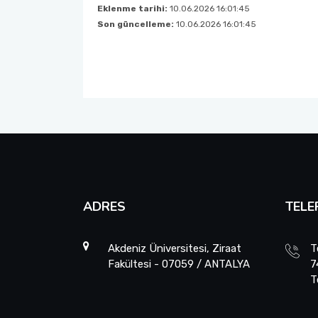
Eklenme tarihi:
10.06.2026 16:01:45
Zootekni Bölümü
Sosyal Transkript Uygulaması
Son güncelleme:
10.06.2026 16:01:45
ADRES
TELE
Akdeniz Üniversitesi, Ziraat
T
Fakültesi - 07059 / ANTALYA
7
T