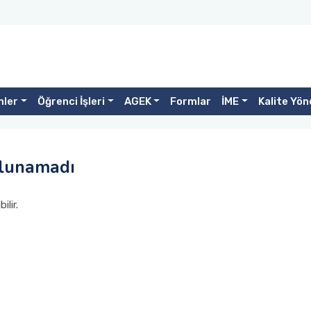
mler
Öğrenci İşleri
AGEK
Formlar
İME
Kalite Yö
ulunamadı
lir.