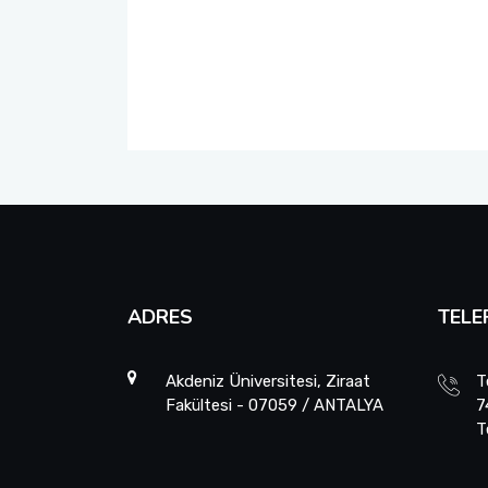
Zootekni Bölümü
Sosyal Transkript Uygulaması
ADRES
TELE
Akdeniz Üniversitesi, Ziraat
T
Fakültesi - 07059 / ANTALYA
7
T