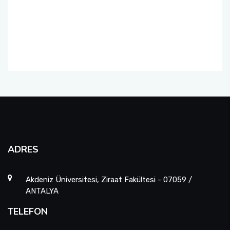
Toprak Bilimi Ve Bitki Besleme Bölümü
Sosyal Transkript Uygulaması
Zootekni Bölümü
ADRES
Akdeniz Üniversitesi, Ziraat Fakültesi - 07059 /
ANTALYA
TELEFON