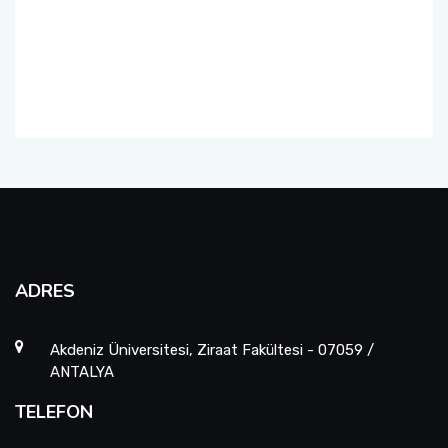
Toprak Bilimi Ve Bitki Besleme Bölümü
Sosyal Transkript Uygulaması
Zootekni Bölümü
ADRES
Akdeniz Üniversitesi, Ziraat Fakültesi - 07059 /
ANTALYA
TELEFON